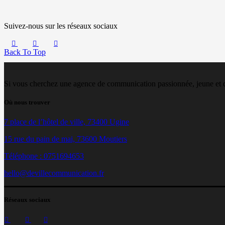
Suivez-nous sur les réseaux sociaux
Back To Top
Si vous cherchez une agence de communication passionnée, jeune et 
Où nous trouver
7 place de l’hôtel de ville, 73400 Ugine
15 rue du pain de mai, 73600 Moutiers
Téléphone : 0751694653
hello@devillecommunication.fr
Réseaux sociaux