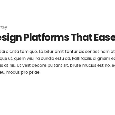
rtsy
esign Platforms That Eas
medi o crita tem quo. La bitur omit tantur dis sentiet nam 
e ut, quem wisi ira cundia estu ad. Falli facilis di gnisim e
as at his. Ut velit decore pu tant sit, brute mucius est no
o eu, modus pro priae