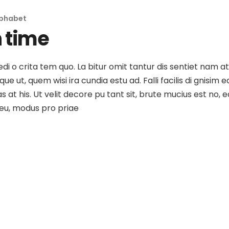
lphabet
 time
medi o crita tem quo. La bitur omit tantur dis sentiet nam 
e ut, quem wisi ira cundia estu ad. Falli facilis di gnisim e
as at his. Ut velit decore pu tant sit, brute mucius est no
o eu, modus pro priae