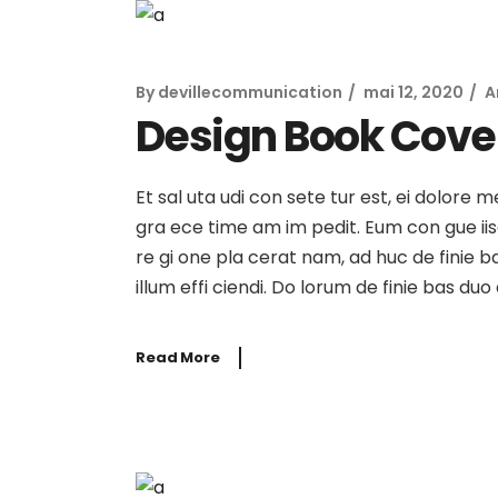
By
devillecommunication
mai 12, 2020
A
Design Book Cover
Et sal uta udi con sete tur est, ei dolore 
gra ece time am im pedit. Eum con gue iisqu
re gi one pla cerat nam, ad huc de finie b
illum effi ciendi. Do lorum de finie bas du
Read More