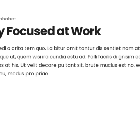
lphabet
y Focused at Work
medi o crita tem quo. La bitur omit tantur dis sentiet nam 
e ut, quem wisi ira cundia estu ad. Falli facilis di gnisim e
as at his. Ut velit decore pu tant sit, brute mucius est no
o eu, modus pro priae