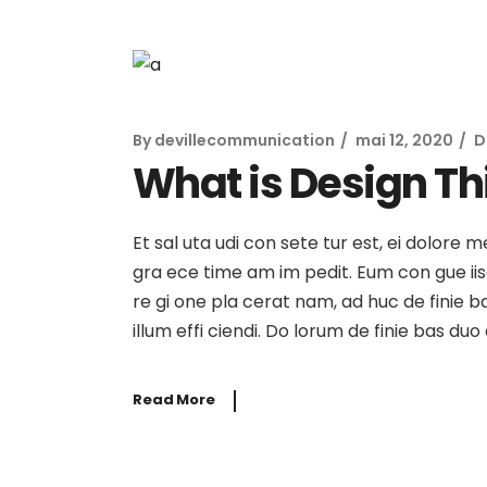
By
devillecommunication
mai 12, 2020
D
What is Design Th
Et sal uta udi con sete tur est, ei dolore 
gra ece time am im pedit. Eum con gue iisqu
re gi one pla cerat nam, ad huc de finie b
illum effi ciendi. Do lorum de finie bas du
Read More