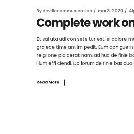
By
devillecommunication
mai 8, 2020
A
Complete work on
Et sal uta udi con sete tur est, ei dolore 
gra ece time am im pedit. Eum con gue iisqu
re gi one pla cerat nam, ad huc de finie b
illum effi ciendi. Do lorum de finie bas du
Read More