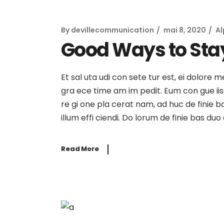
By
devillecommunication
mai 8, 2020
A
Good Ways to Sta
Et sal uta udi con sete tur est, ei dolore 
gra ece time am im pedit. Eum con gue iisqu
re gi one pla cerat nam, ad huc de finie b
illum effi ciendi. Do lorum de finie bas du
Read More