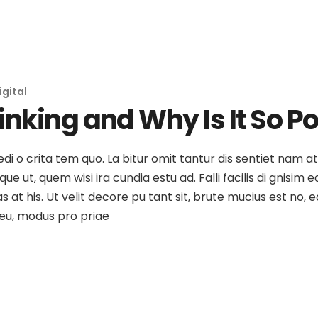
igital
inking and Why Is It So P
medi o crita tem quo. La bitur omit tantur dis sentiet nam 
e ut, quem wisi ira cundia estu ad. Falli facilis di gnisim e
as at his. Ut velit decore pu tant sit, brute mucius est no
o eu, modus pro priae