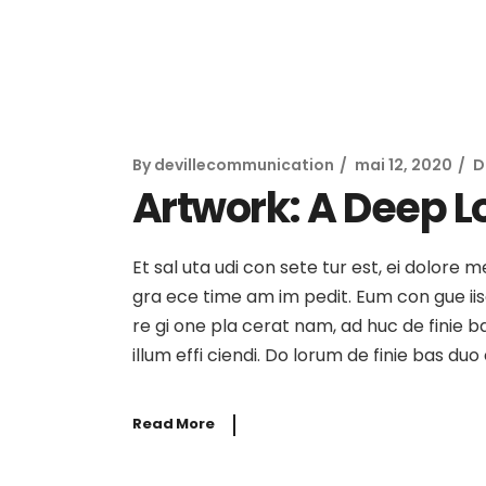
By
devillecommunication
mai 12, 2020
D
Artwork: A Deep Lo
Et sal uta udi con sete tur est, ei dolore 
gra ece time am im pedit. Eum con gue iisqu
re gi one pla cerat nam, ad huc de finie b
illum effi ciendi. Do lorum de finie bas du
Read More