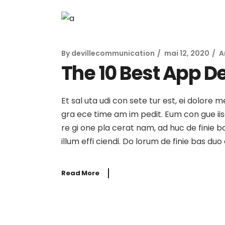
By
devillecommunication
mai 12, 2020
A
The 10 Best App D
Et sal uta udi con sete tur est, ei dolore 
gra ece time am im pedit. Eum con gue iisqu
re gi one pla cerat nam, ad huc de finie b
illum effi ciendi. Do lorum de finie bas du
Read More