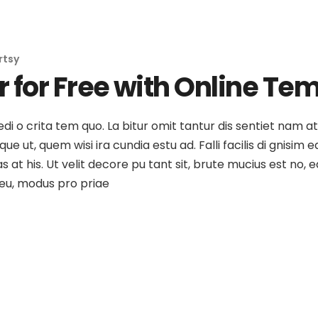
rtsy
 for Free with Online Te
medi o crita tem quo. La bitur omit tantur dis sentiet nam 
e ut, quem wisi ira cundia estu ad. Falli facilis di gnisim e
as at his. Ut velit decore pu tant sit, brute mucius est no
o eu, modus pro priae