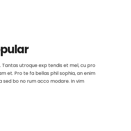
opular
at. Tantas utroque exp tendis et mel, cu pro
am et. Pro te fa bellas phil sophia, an enim
, ea sed bo no rum acco modare. In vim