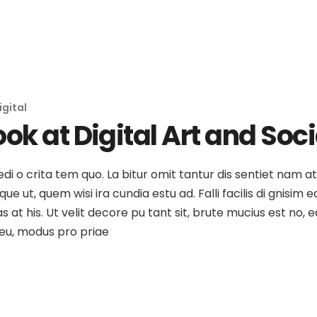
igital
ok at Digital Art and Soc
medi o crita tem quo. La bitur omit tantur dis sentiet nam 
e ut, quem wisi ira cundia estu ad. Falli facilis di gnisim e
as at his. Ut velit decore pu tant sit, brute mucius est no
o eu, modus pro priae